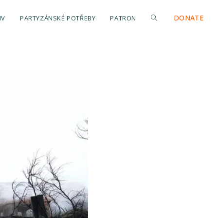
DONATE
IV
PARTYZÁNSKÉ POTŘEBY
PATRON
Přepnout
vyhledávání
na
webu