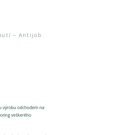
utí – Antijob
čnou výrobu odchodem na
toring veškerého