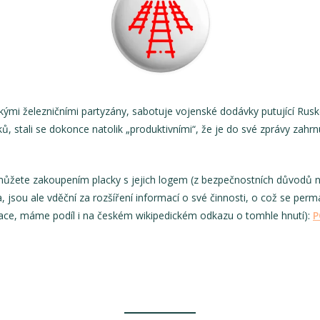
skými železničními partyzány, sabotuje vojenské dodávky putující Rusk
, stali se dokonce natolik „produktivními“, že je do své zprávy zahrn
ůžete zakoupením placky s jejich logem (z bezpečnostních důvodů ne
a, jsou ale vděční za rozšíření informací o své činnosti, o což se pe
ce, máme podíl i na českém wikipedickém odkazu o tomhle hnutí):
P