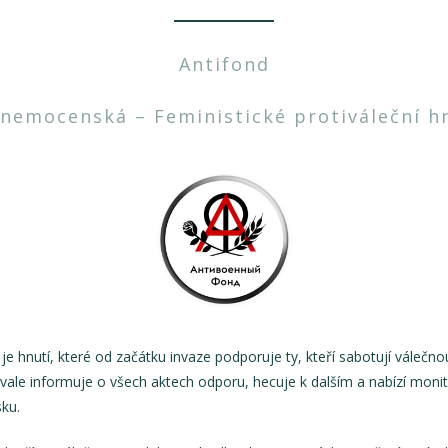
Antifond
 nemocenská – Feministické protiváleční hn
je hnutí, které od začátku invaze podporuje ty, kteří sabotují vále
ale informuje o všech aktech odporu, hecuje k dalším a nabízí moni
ku.