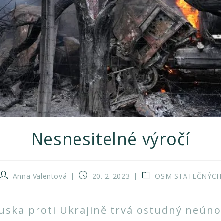
Nesnesitelné výročí
Autor
Příspěvek
Rubriky
Anna Valentová
20. 2. 2023
OSM STATEČNÝC
příspěvku
byl
příspěvku
publikován
uska proti Ukrajině trvá ostudný neún