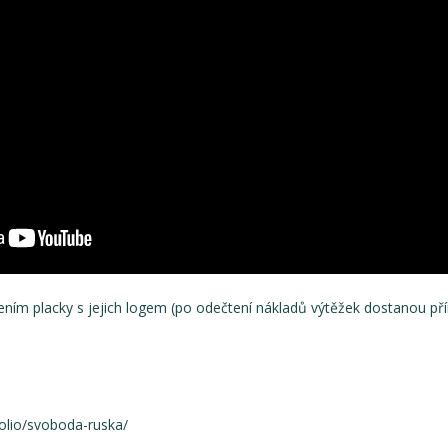
ním placky s jejich logem (po odečtení nákladů výtěžek dostanou pří
folio/svoboda-ruska/