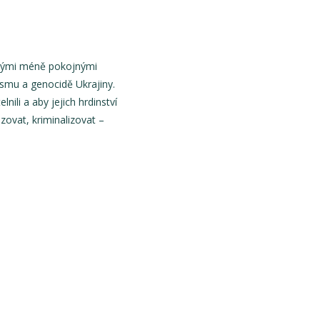
ožnými méně pokojnými
smu a genocidě Ukrajiny.
nili a aby jejich hrdinství
zovat, kriminalizovat –