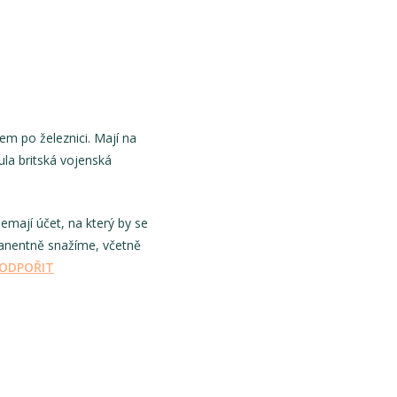
em po železnici. Mají na
ula britská vojenská
mají účet, na který by se
rmanentně snažíme, včetně
ODPOŘIT