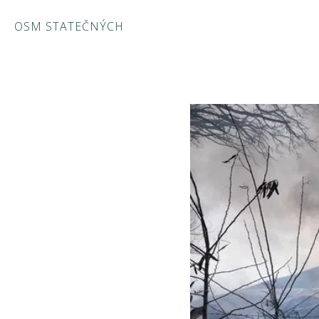
OSM STATEČNÝCH
Přejít
k
obsahu