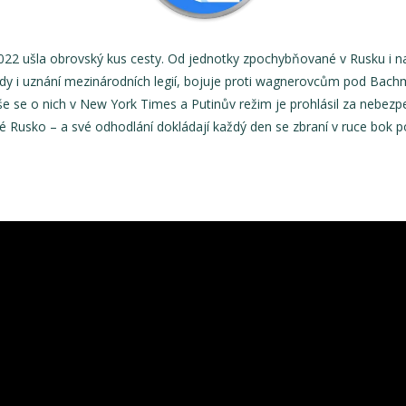
022 ušla obrovský kus cesty. Od jednotky zpochybňované v Rusku i na
dy i uznání mezinárodních legií, bojuje proti wagnerovcům pod Bach
e se o nich v New York Times a Putinův režim je prohlásil za nebezpeč
né Rusko – a své odhodlání dokládají každý den se zbraní v ruce bok p