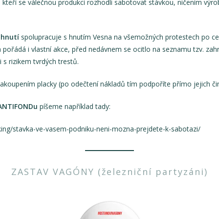
kteří se válečnou produkci rozhodli sabotovat stávkou, ničením výro
 hnutí
spolupracuje s hnutím Vesna na všemožných protestech po ce
a pořádá i vlastní akce, před nedávnem se ocitlo na seznamu tzv. zah
 s rizikem tvrdých trestů.
akoupením placky (po odečtení nákladů tím podpoříte přímo jejich či
ANTIFONDu
píšeme například tady:
king/stavka-ve-vasem-podniku-neni-mozna-prejdete-k-sabotazi/
ZASTAV VAGÓNY (železniční partyzáni)