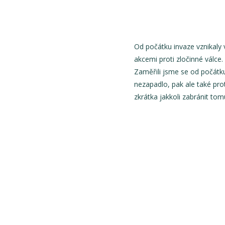
Od počátku invaze vznikaly
akcemi proti zločinné válc
Zaměřili jsme se od počátku n
nezapadlo, pak ale také prot
zkrátka jakkoli zabránit tomu