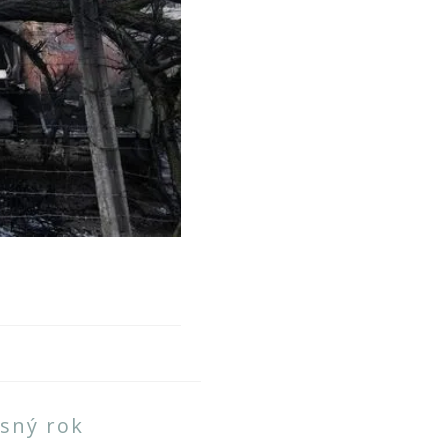
H
osný rok