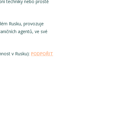
bní techniky nebo prostě
lém Rusku, provozuje
raničních agentů, ve své
nnost v Rusku):
PODPOŘIT