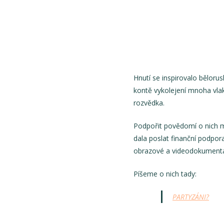
Hnutí se inspirovalo běloru
kontě vykolejení mnoha vlaků
rozvědka.
Podpořit povědomí o nich m
dala poslat finanční podpor
obrazové a videodokumenta
Píšeme o nich tady:
PARTYZÁNI?