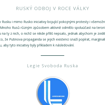
RUSKÝ ODBOJ V ROCE VÁLKY
 v Rusku i mimo Rusko iniciativy bojující pokojnými protesty i všem
e. Mnoho Rusů různým způsobem aktivně odmítlo spoluúčast na terori
a ty z nich, o nichž se nikde příliš nepsalo, jednak abychom je zviditel
o, že Putinova propaganda se jejich existenci snaží popírat, marginali
, aby tyto iniciativy byly příkladem k následování.
Legie Svoboda Ruska