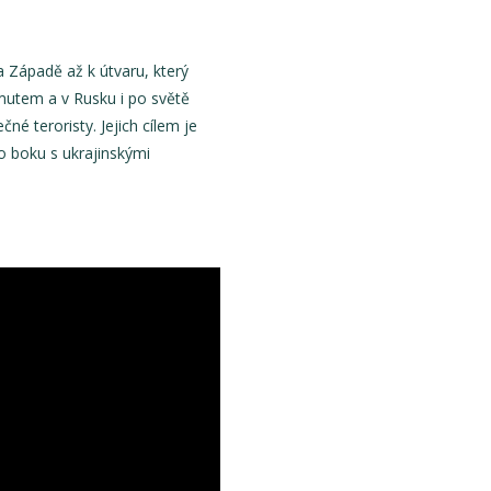
 Západě až k útvaru, který
mutem a v Rusku i po světě
né teroristy. Jejich cílem je
o boku s ukrajinskými