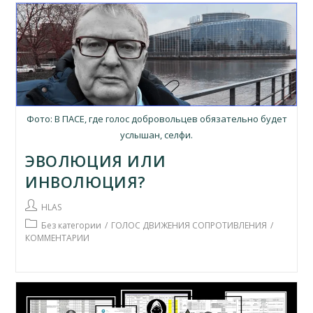
Фото: В ПАСЕ, где голос добровольцев обязательно будет
услышан, селфи.
ЭВОЛЮЦИЯ ИЛИ
ИНВОЛЮЦИЯ?
Автор
HLAS
записи:
Рубрика
Без категории
/
ГОЛОС ДВИЖЕНИЯ СОПРОТИВЛЕНИЯ
/
записи:
КОММЕНТАРИИ