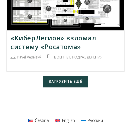
«КиберЛегион» взломал
систему «Росатома»
Автор
Рубрика
Pavel Veselský
ВОЕННЫЕ ПОДРАЗДЕЛЕНИЯ
записи:
записи:
ЗАГРУЗИТЬ ЕЩЁ
Čeština
English
Русский