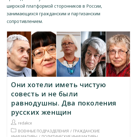
широкой платформой сторонников в России,
занимающихся гражданским и партизанским
сопротивлением.
Они хотели иметь чистую
совесть и не были
равнодушны. Два поколения
русских женщин
Автор
redakce
записи:
Рубрика
ВОЕННЫЕ ПОДРАЗДЕЛЕНИЯ
/
ГРАЖДАНСКИЕ
записи:
ИНИЦИАТИВЫ
/
ПОЛИТИЧЕСКИЕ ИНИЦИАТИВЫ