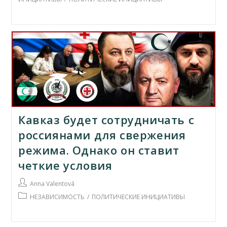
Кавказ будет сотрудничать с
россиянами для свержения
режима. Однако он ставит
четкие условия
Автор
Anna Valentová
записи:
Рубрика
НЕЗАВИСИМОСТЬ
/
ПОЛИТИЧЕСКИЕ ИНИЦИАТИВЫ
записи: