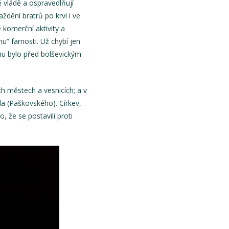
ě vládě a ospravedlňují
aždění bratrů po krvi i ve
 komerční aktivity a
u“ farnosti. Už chybí jen
omu bylo před bolševickým
ch městech a vesnicích; a v
a (Paškovského). Církev,
, že se postavili proti