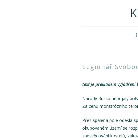
K
Legionář Svobod
text je překladem vyjádření 
Národy Ruska nepřijaly bolš
Za cenu monstrózního teroru 
Přes spálená pole odešla spo
okupovaném území se rozpouta
znesvěcování kostelů, zákaz