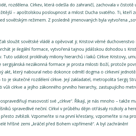
lidé, rozdělena. Církev, která odešla do zahraničí, zachovala v čistotě 
ežitější – apoštolskou posloupnost a milost Ducha svatého. Ti, kteří z
řed sovětským režimem. Z posledně jmenovaných byla vytvořena „sově
ali sloužit sovětské vládě a opěvovat ji; Kristovi věrné duchovenstvo i 
rchát je ilegální formace, vytvořená tajnou jidášskou dohodou s Krist
v. Tuto událost proklínaly miliony hierarchů i laiků Církve Kristovy, u
 že sergijánská nezákonná formace je prosta milosti Boží, protože povs
ický akt, který naboural nebo dokonce odmítl dogma o církevní jednotě
o je skutečné rozdělení církve. Její zakladatel, metropolita Sergij Str
oti vůli církve a jejího zákonného prvního hierarchy, zastupujícího met
i ospravedlňují masovostí své „církve“. Říkají, je nás mnoho – takže 
íšníků spravedlivé nečiní. Církví v průběhu dějin otřásaly rozkoly a her
 přesto zvítězili. Vzpomeňte si na první křesťany, vzpomeňte si na pr
elé hříšné zemi „kráčel před Bohem vzpřímeně“. A byl zachráněn!