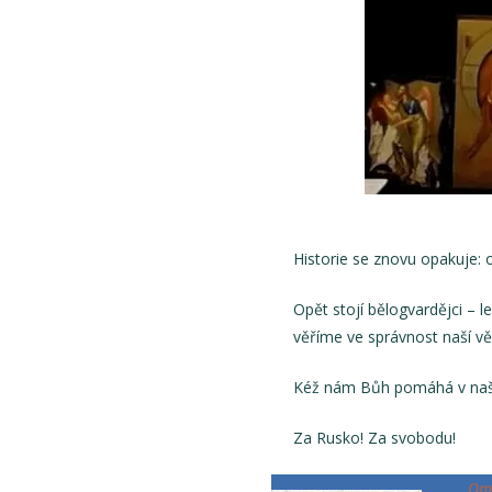
Historie se znovu opakuje: o
Opět stojí bělogvardějci – l
věříme ve správnost naší věc
Kéž nám Bůh pomáhá v naš
Za Rusko! Za svobodu!
„От