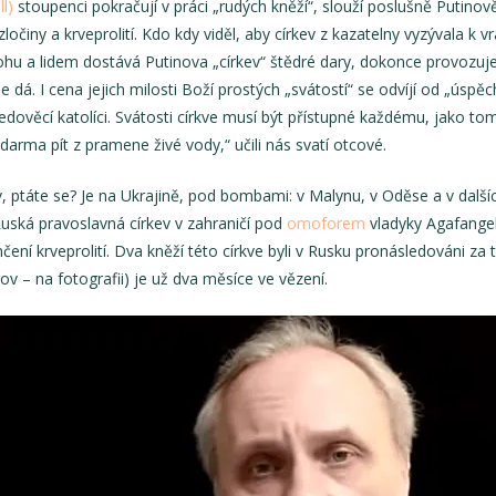
ll)
stoupenci pokračují v práci „rudých kněží“, slouží poslušně Putinov
očiny a krveprolití. Kdo kdy viděl, aby církev z kazatelny vyzývala k vr
Bohu a lidem dostává Putinova „církev“ štědré dary, dokonce provozuje
dá. I cena jejich milosti Boží prostých „svátostí“ se odvíjí od „úspěch
edověcí katolíci. Svátosti církve musí být přístupné každému, jako t
arma pít z pramene živé vody,“ učili nás svatí otcové.
v, ptáte se? Je na Ukrajině, pod bombami: v Malynu, v Oděse a v další
 Ruská pravoslavná církev v zahraničí pod
omoforem
vladyky Agafangel
ení krveprolití. Dva kněží této církve byli v Rusku pronásledováni za to
v – na fotografii) je už dva měsíce ve vězení.