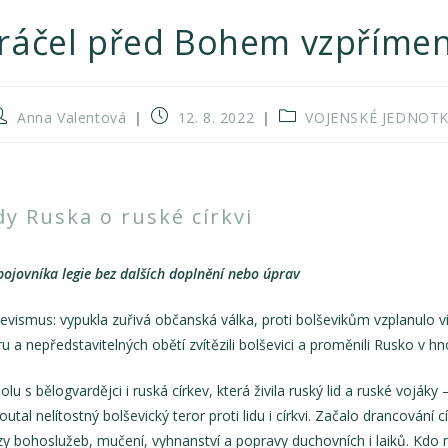
ráčel před Bohem vzpříme
Anna Valentová
12. 8. 2022
VOJENSKÉ JEDNOT
y Ruska o ruské církvi
bojovníka legie bez dalších doplnění
nebo úprav
evismus: vypukla zuřivá občanská válka, proti bolševikům vzplanulo v
a nepředstavitelných obětí zvítězili bolševici a proměnili Rusko v hn
lu s bělogvardějci i ruská církev, která živila ruský lid a ruské vojáky
l nelítostný bolševický teror proti lidu i církvi. Začalo drancování 
y bohoslužeb, mučení, vyhnanství a popravy duchovních i laiků. Kdo 