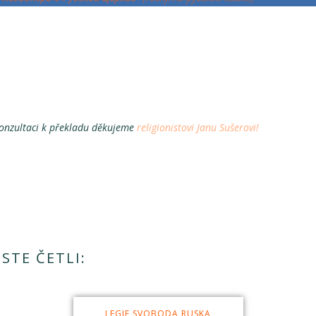
onzultaci k překladu děkujeme
religionistovi Janu Sušerovi!
STE ČETLI:
LEGIE SVOBODA RUSKA