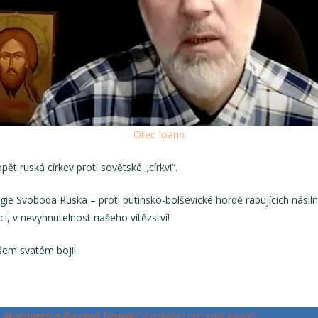
Otec Ioann
pět ruská církev proti sovětské „církvi“.
egie Svoboda Ruska – proti putinsko-bolševické hordě rabujících násiln
i, v nevyhnutelnost našeho vítězství!
em svatém boji!
 легионера о Русской Церкви“
(rusky/на русском языке)