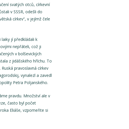
učení svatých otců, církevní
ůstali v SSSR, odešli do
tská církev“, v jejímž čele
laiky jí předkládali k
ovými nepřáteli, což ji
mučených v bolševických
tala z jidášského hříchu. To
. Ruská pravoslavná církev
agorodskij, vynalezl a zavedl
ropolity Petra Poljanského.
máme pravdu. Množství ale v
eze, často byl počet
oroka Eliáše, vzpomeňte si