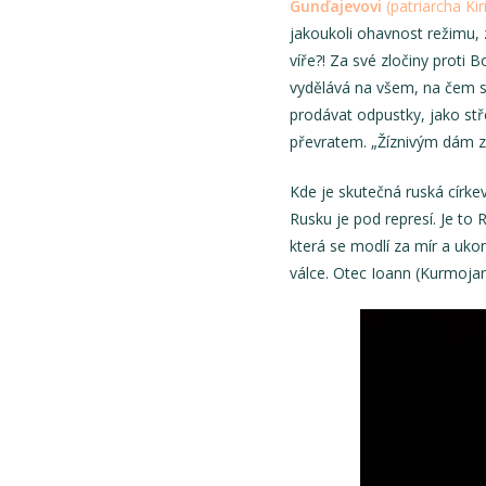
Gunďajevovi
(patriarcha Kiri
jakoukoli ohavnost režimu, zl
víře?! Za své zločiny proti 
vydělává na všem, na čem se 
prodávat odpustky, jako stř
převratem. „Žíznivým dám zd
Kde je skutečná ruská círke
Rusku je pod represí. Je to
která se modlí za mír a ukonč
válce. Otec Ioann (Kurmojaro