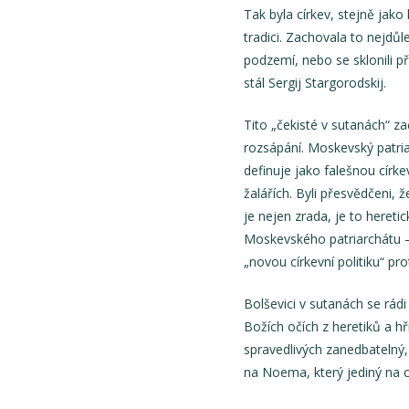
Tak byla církev, stejně jako 
tradici. Zachovala to nejdůl
podzemí, nebo se sklonili p
stál Sergij Stargorodskij.
Tito „čekisté v sutanách“ zač
rozsápání. Moskevský patria
definuje jako falešnou círke
žalářích. Byli přesvědčeni,
je nejen zrada, je to heret
Moskevského patriarchátu – t
„novou církevní politiku“ pr
Bolševici v sutanách se rád
Božích očích z heretiků a hř
spravedlivých zanedbatelný,
na Noema, který jediný na c