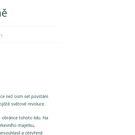
ně
KY
íce než osm set povstání.
ojiště světové revoluce.
 – obránce tohoto lidu. Na
církevního majetku,
nesouhlasil a otevřeně