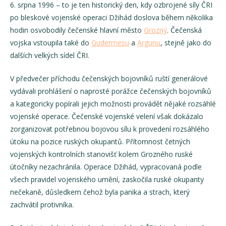
6. srpna 1996 – to je ten historický den, kdy ozbrojené síly ČRI
po bleskové vojenské operaci Džihád doslova během několika
hodin osvobodily čečenské hlavní město
Grozný
. Čečenská
vojska vstoupila také do
Gudermesu
a
Argunu
, stejně jako do
dalších velkých sídel ČRI.
V předvečer příchodu čečenských bojovníků ruští generálové
vydávali prohlášení o naprosté porážce čečenských bojovníků
a kategoricky popírali jejich možnosti provádět nějaké rozsáhlé
vojenské operace. Čečenské vojenské velení však dokázalo
zorganizovat potřebnou bojovou sílu k provedení rozsáhlého
útoku na pozice ruských okupantů. Přítomnost četných
vojenských kontrolních stanovišť kolem Grozného ruské
útočníky nezachránila. Operace Džihád, vypracovaná podle
všech pravidel vojenského umění, zaskočila ruské okupanty
nečekaně, důsledkem čehož byla panika a strach, který
zachvátil protivníka.