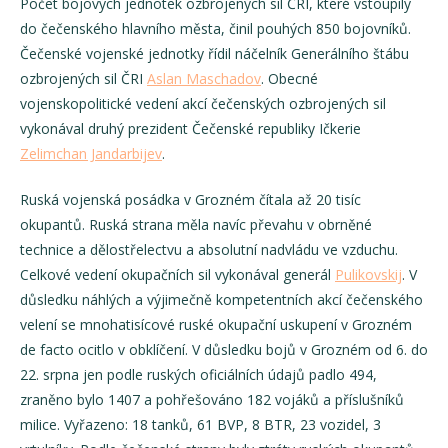
Počet bojových jednotek ozbrojených sil ČRI, které vstoupily
do čečenského hlavního města, činil pouhých 850 bojovníků.
Čečenské vojenské jednotky řídil náčelník Generálního štábu
ozbrojených sil ČRI
Aslan Maschadov
. Obecné
vojenskopolitické vedení akcí čečenských ozbrojených sil
vykonával druhý prezident Čečenské republiky Ičkerie
Zelimchan Jandarbijev
.
Ruská vojenská posádka v Grozném čítala až 20 tisíc
okupantů. Ruská strana měla navíc převahu v obrněné
technice a dělostřelectvu a absolutní nadvládu ve vzduchu.
Celkové vedení okupačních sil vykonával generál
Pulikovskij
. V
důsledku náhlých a výjimečně kompetentních akcí čečenského
velení se mnohatisícové ruské okupační uskupení v Grozném
de facto ocitlo v obklíčení. V důsledku bojů v Grozném od 6. do
22. srpna jen podle ruských oficiálních údajů padlo 494,
zraněno bylo 1407 a pohřešováno 182 vojáků a příslušníků
milice. Vyřazeno: 18 tanků, 61 BVP, 8 BTR, 23 vozidel, 3