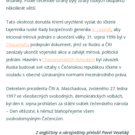
vrtulníky. Podle čečenské strany byly ztráty ruských okupantů
několikrát větší.
Tato okolnost donutila Kreml urychleně vyslat do Ičkerie
tajemníka ruské Rady bezpečnosti generála
A. Lebedě
, aby
inicioval mírová jednání o ukončení války. 31. srpna 1996 byl v
Chasavjurtu
podepsán dokument, jímž se Rusko a ČRI
zavázaly ukončit vojenské akce a zahájit mírová, politická
jednání. Hlavním v
Chasavjurtských dohodách
byl závazek
Ruska budovat své vztahy s Čečenskou republikou Ičkerie v
souladu s obecně uznávanými normami mezinárodního práva.
Dekretem prezidenta ČRI A. Maschadova, zvoleného 27. ledna
1997 ve všeobecných svobodných, demokratických volbách,
byl den 6. srpna prohlášen za státní svátek čečenského národa
– Den vítězství, k němuž blahopřejeme všem
svobodomyslným Čečencům.
Z angličtiny a ukrajinštiny přeložil Pavel Veselský