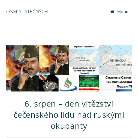
OSM STATEČNÝCH
Menu
Přejít
k
obsahu
6. srpen – den vítězství
čečenského lidu nad ruskými
okupanty