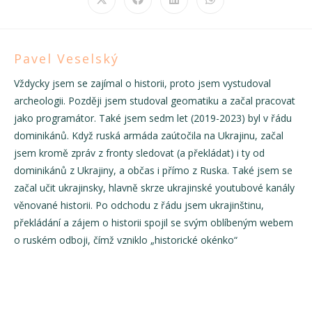
Opens
Opens
Opens
Opens
in
in
in
in
a
a
a
a
new
new
new
new
window
window
window
window
Pavel Veselský
Vždycky jsem se zajímal o historii, proto jsem vystudoval
archeologii. Později jsem studoval geomatiku a začal pracovat
jako programátor. Také jsem sedm let (2019-2023) byl v řádu
dominikánů. Když ruská armáda zaútočila na Ukrajinu, začal
jsem kromě zpráv z fronty sledovat (a překládat) i ty od
dominikánů z Ukrajiny, a občas i přímo z Ruska. Také jsem se
začal učit ukrajinsky, hlavně skrze ukrajinské youtubové kanály
věnované historii. Po odchodu z řádu jsem ukrajinštinu,
překládání a zájem o historii spojil se svým oblíbeným webem
o ruském odboji, čímž vzniklo „historické okénko“