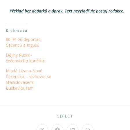
Překlad bez dodatků a úprav. Text nevyjadřuje postoj redakce.
K tématu
80 let od deportací
Čečenců a Ingušů
Dějiny Rusko-
čečenského konfliktu
Mladá Litva a Nové
Čečensko – rozhovor se
Stanislovasem
Buškevičiusem
SHARE
SDÍLET
THIS
CONTENT