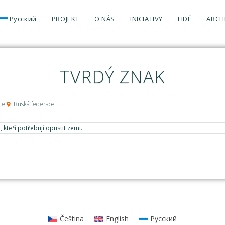
Русский
PROJEKT
O NÁS
INICIATIVY
LIDÉ
ARCH
TVRDÝ ZNAK
ce
Ruská federace
kteří potřebují opustit zemi.
Čeština
English
Русский