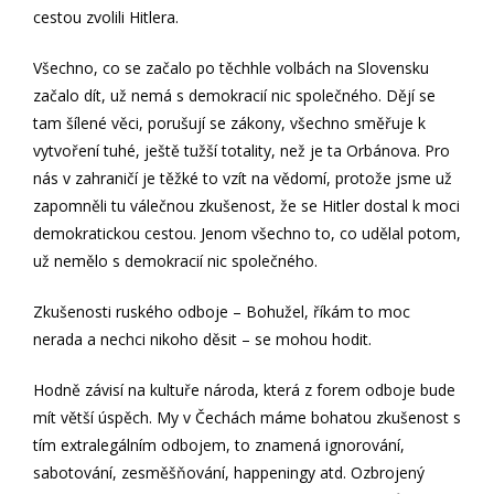
cestou zvolili Hitlera.
Všechno, co se začalo po těchhle volbách na Slovensku
začalo dít, už nemá s demokracií nic společného. Dějí se
tam šílené věci, porušují se zákony, všechno směřuje k
vytvoření tuhé, ještě tužší totality, než je ta Orbánova. Pro
nás v zahraničí je těžké to vzít na vědomí, protože jsme už
zapomněli tu válečnou zkušenost, že se Hitler dostal k moci
demokratickou cestou. Jenom všechno to, co udělal potom,
už nemělo s demokracií nic společného.
Zkušenosti ruského odboje – Bohužel, říkám to moc
nerada a nechci nikoho děsit – se mohou hodit.
Hodně závisí na kultuře národa, která z forem odboje bude
mít větší úspěch. My v Čechách máme bohatou zkušenost s
tím extralegálním odbojem, to znamená ignorování,
sabotování, zesměšňování, happeningy atd. Ozbrojený