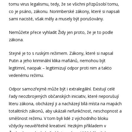
tomu virus legalismu, tedy, že se všichni přizpůsobí tomu,
co je psáno, zákonu. Norimberské zákony, které si napsali
sami nacisté, však měly a musely být porušovány.
Nemůžete přece vyhladit Židy jen proto, že je to podle
zákona.
Stejné je to s ruským režimem. Zákony, které si napsal
Putin a jeho kriminální klika mafiánů, nemohou být
legitimní, naopak – legitimizují odpor proti nim a takto
vedenému režimu.
Odpor samozřejmě může být i extralegální. Existují celé
řady neozbrojených občanských iniciativ, které neporušují
literu zákona, obcházejí ji a nacházejí bílá místa na mapách
totalitních zákonů, aby ukázali nefunkčnost, neschopnost a
směšnost režimu. V tom byli lidé z východního bloku
vždycky neuvěřitelně kreativní. Hezkým příkladem v