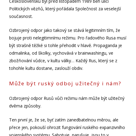
Československu byl před listopadem 1989 běh ulicí
Politických vězňů, který pořádala Společnost za veselejší
současnost.
Ozbrojený odpor jako takový se stává legitimním tím, že
bojuje proti nelegitimnímu režimu. Pro řadového Rusa musí
být strašně těžké si tohle přehodit v hlavě. Propaganda je
odmalinka, od školky, vychovává v brainwashingu, ve
zbožňování vůdce, v kultu války… Každý Rus, který se z
tohohle kultu dostane, zaslouží obdiv.
Může být ruský odboj užitečný i nám?
Ozbrojený odpor Rusů vůči režimu nám může být užitečný
dvěma způsoby.
Ten první je, že se, byť zatím zanedbatelnou měrou, ale
přece jen, pokouší ohrozit fungování ruského expanzivního
vojenského systému. Sabotuje, narušuje, jsou to v