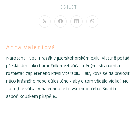
SDÍLET
Anna Valentová
Narozena 1968. Pražák v jizerskohorském exilu. Vlastně pořád
překládám. Jako tlumočník mezi zúčastněnými stranami a
rozplétač zapleteného kdysi v terapii... Taky když se dá přeložit
něco krásného nebo důležitého - aby o tom vědělo víc lidí. No
- a teď je válka. A najednou je to všechno třeba. Snad to
aspoň kouskem přispěje...