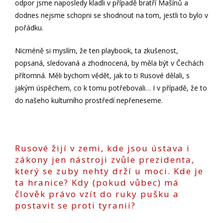
odpor jsme naposledy kladli v případě bratří Mašínů a
dodnes nejsme schopni se shodnout na tom, jestli to bylo v
pořádku.
Nicméně si myslím, že ten playbook, ta zkušenost,
popsaná, sledovaná a zhodnocená, by měla být v Čechách
přítomná. Měli bychom vědět, jak to ti Rusové dělali, s
jakým úspěchem, co k tomu potřebovali… I v případě, že to
do našeho kulturního prostředí nepřeneseme.
Rusové žijí v zemi, kde jsou ústava i
zákony jen nástroji zvůle prezidenta,
který se zuby nehty drží u moci. Kde je
ta hranice? Kdy (pokud vůbec) má
člověk právo vzít do ruky pušku a
postavit se proti tyranii?