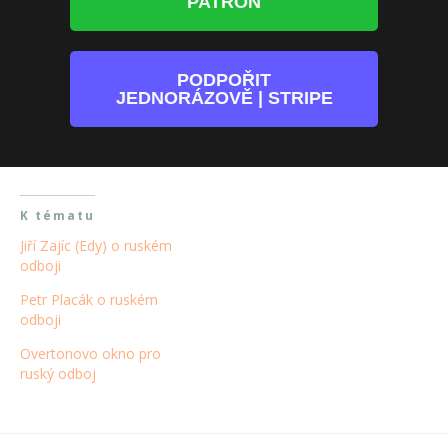
PATRON
PODPOŘIT
JEDNORÁZOVĚ | STRIPE
K tématu
Jiří Zajíc (Edy) o ruském
odboji
Petr Placák o ruském
odboji
Overtonovo okno pro
ruský odboj