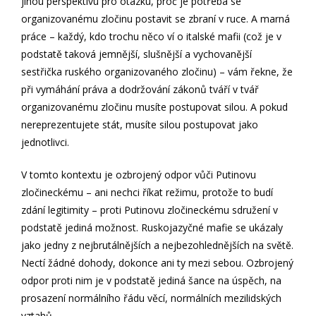
jinou perspektivu pro otázku, proč je potřeba se
organizovanému zločinu postavit se zbraní v ruce. A marná
práce – každý, kdo trochu něco ví o italské mafii (což je v
podstatě taková jemnější, slušnější a vychovanější
sestřička ruského organizovaného zločinu) – vám řekne, že
při vymáhání práva a dodržování zákonů tváří v tvář
organizovanému zločinu musíte postupovat silou. A pokud
nereprezentujete stát, musíte silou postupovat jako
jednotlivci.
V tomto kontextu je ozbrojený odpor vůči Putinovu
zločineckému – ani nechci říkat režimu, protože to budí
zdání legitimity – proti Putinovu zločineckému sdružení v
podstatě jediná možnost. Ruskojazyčné mafie se ukázaly
jako jedny z nejbrutálnějších a nejbezohlednějších na světě.
Nectí žádné dohody, dokonce ani ty mezi sebou. Ozbrojený
odpor proti nim je v podstatě jediná šance na úspěch, na
prosazení normálního řádu věcí, normálních mezilidských
vztahů.