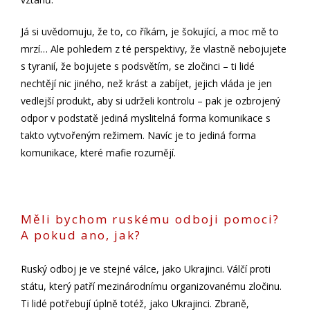
Já si uvědomuju, že to, co říkám, je šokující, a moc mě to
mrzí… Ale pohledem z té perspektivy, že vlastně nebojujete
s tyranií, že bojujete s podsvětím, se zločinci – ti lidé
nechtějí nic jiného, než krást a zabíjet, jejich vláda je jen
vedlejší produkt, aby si udrželi kontrolu – pak je ozbrojený
odpor v podstatě jediná myslitelná forma komunikace s
takto vytvořeným režimem. Navíc je to jediná forma
komunikace, které mafie rozumějí.
Měli bychom ruskému odboji pomoci?
A pokud ano, jak?
Ruský odboj je ve stejné válce, jako Ukrajinci. Válčí proti
státu, který patří mezinárodnímu organizovanému zločinu.
Ti lidé potřebují úplně totéž, jako Ukrajinci. Zbraně,