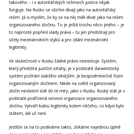
takového – i v autoritářských režimech justice nějak
funguje. Na Rusko se všichni dívají jako na autoritářský
režim. Já si myslím, že by se na něj měli dívat jako na režim
organizovaného zločinu. To je ještě trochu něco jiného – je
to naprosté popření vlády práva – tu jen předstírají pro
účely mezinárodních styků a pro zdání mezinárodní
legitimity.
Ve skutečnosti v Rusku žádné právo neexistuje. Systém,
který předstírá justiční vztahy, je v podstatě darwinistický
systém požírání slabšího silnějším. Je bezpodmínečně řízen
organizovaným zločinem. Nikde na světě organizovaný
zločin nevlastní stát do té míry, jako v Rusku. Ruský stát je v
podstatě podřízená servisní organizace organizovaného
zločinu. Vytváří kulisu legitimity kolem něčeho, co kdysi bylo
státem, ale už není.
Jestliže se na to podíváme takto, získáme najednou úplně