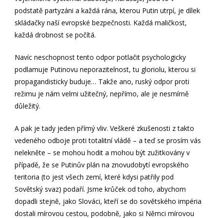
podstatě partyzáni a každá rána, kterou Putin utrpí, je dílek
skládačky naší evropské bezpečnosti. Každá maličkost,
každá drobnost se počítá.
Navíc neschopnost tento odpor potlačit psychologicky
podlamuje Putinovu neporazitelnost, tu gloriolu, kterou si
propagandisticky buduje… Takže ano, ruský odpor proti
režimu je nám velmi užitečný, nepřímo, ale je nesmírně
důležitý.
A pak je tady jeden přímý vliv. Veškeré zkušenosti z takto
vedeného odboje proti totalitní vládě – a teď se prosím vás
nelekněte – se mohou hodit a mohou být zužitkovány v
případě, že se Putinův plán na znovudobytí evropského
teritoria (to jest všech zemí, které kdysi patřily pod
Sovětský svaz) podaří. Jsme krůček od toho, abychom
dopadli stejně, jako Slováci, kteří se do sovětského impéria
dostali mírovou cestou, podobně, jako si Němci mírovou