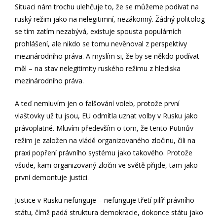
Situaci nám trochu ulehčuje to, že se můžeme podívat na
ruský režim jako na nelegitimní, nezákonný. Žádný politolog
se tím zatím nezabývá, existuje spousta populárních
prohlášení, ale nikdo se tomu nevěnoval z perspektivy
mezinárodního práva. A myslím si, že by se někdo podívat
měl – na stav nelegitimity ruského režimu z hlediska
mezinárodního práva.
A teď nemluvím jen o falšování voleb, protože první
vlaštovky už tu jsou, EU odmítla uznat volby v Rusku jako
právoplatné. Mluvím především o tom, že tento Putinův
režim je založen na vládě organizovaného zločinu, čili na
praxi popření právního systému jako takového. Protože
všude, kam organizovaný zločin ve světě přijde, tam jako
první demontuje justici.
Justice v Rusku nefunguje – nefunguje třetí pilíř právního
státu, čímž padá struktura demokracie, dokonce státu jako