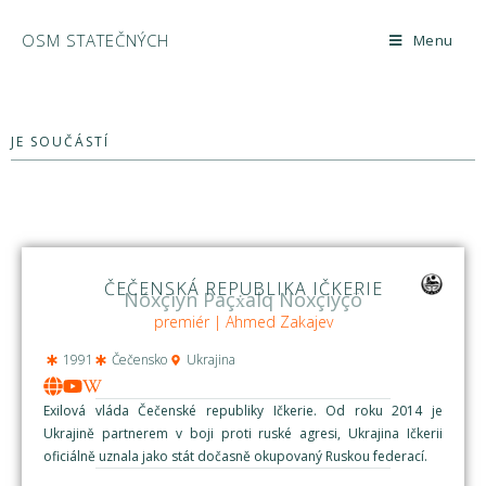
OSM STATEČNÝCH
Menu
JE SOUČÁSTÍ
ČEČENSKÁ REPUBLIKA IČKERIE
Nóxçiyn Paçẋalq Noxçiyçö
premiér | Ahmed Zakajev
1991
Čečensko
Ukrajina
Exilová vláda Čečenské republiky Ičkerie. Od roku 2014 je
Ukrajině partnerem v boji proti ruské agresi, Ukrajina Ičkerii
oficiálně uznala jako stát dočasně okupovaný Ruskou federací.